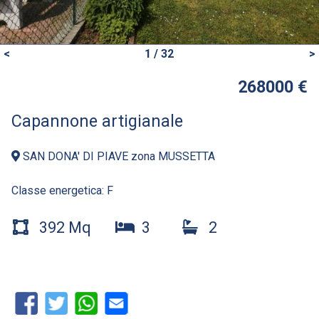
<
1 / 32
>
268000 €
Capannone artigianale
SAN DONA' DI PIAVE zona MUSSETTA
Classe energetica:
F
392 Mq
3
2