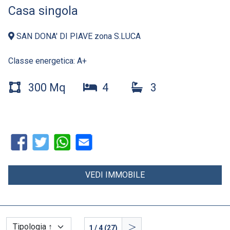
Casa singola
SAN DONA' DI PIAVE zona S.LUCA
Classe energetica:
A+
300 Mq
4
3
VEDI IMMOBILE
>
1 / 4 (27)