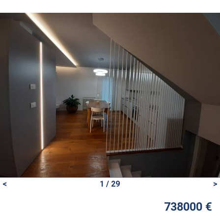
<
1 / 29
>
738000 €